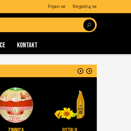
Prijavi se
Registruj se
CE
KONTAKT
Zimnica
Ostalo
Jaja