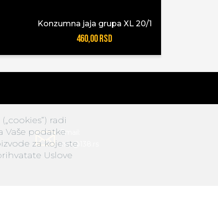
Konzumna jaja grupa XL 20/1
Livads
460,00 RSD
7
(„cookies“) radi
ja Vaše podatke
Email:
izvode za koje ste
info@138.rs
prihvatate Uslove