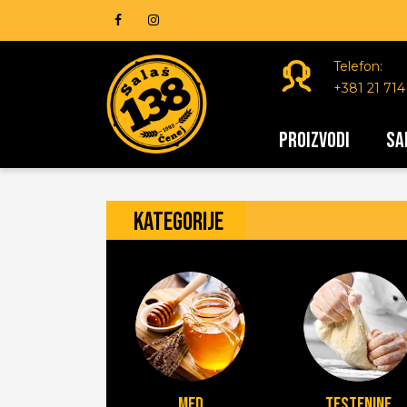
Telefon:
+381 21 714
PROIZVODI
SA
KATEGORIJE
Jaja
Med
Testenine