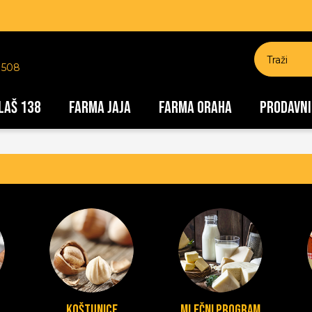
 508
LAŠ 138
FARMA JAJA
FARMA ORAHA
PRODAVNI
Koštunice
Mlečni program