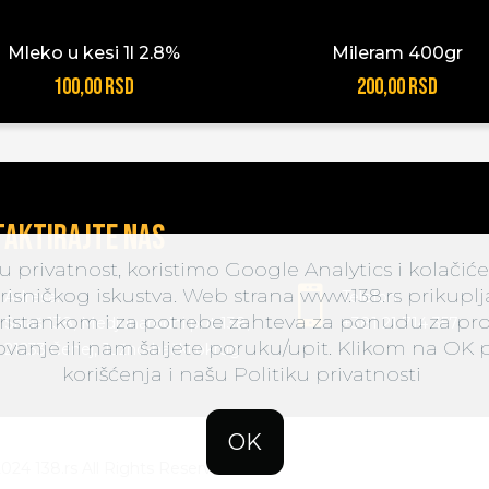
Mleko u kesi 1l 2.8%
Mileram 400gr
100,00 RSD
200,00 RSD
taktirajte nas
privatnost, koristimo Google Analytics i kolačiće 
risničkog iskustva. Web strana www.138.rs prikupl
Adresa:
Telefon:
pristankom i za potrebe zahteva za ponudu za pro
Salaš 138, Medjunarodni put 138,
+381 21 714 357
ovanje ili nam šaljete poruku/upit. Klikom na OK 
21233 Čenej, Južno-bački okrug
korišćenja i našu Politiku privatnosti
OK
024 138.rs All Rights Reserved