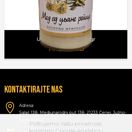
Uljana repica med 720gr
700,00 RSD
Kontaktirajte nas
Adresa:
Salaš 138, Medjunarodni put 138, 21233 Čenej, Južno-
bački okrug
Poštujemo Vašu privatnost,
koristimo Google Analytics i