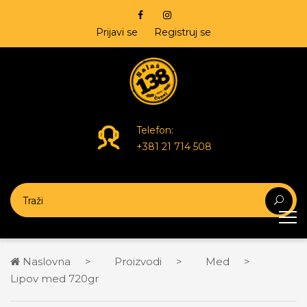
Prijavi se
Registruj se
Telefon:
+381 21 714 508
Naslovna
Proizvodi
Med
Lipov med 720gr